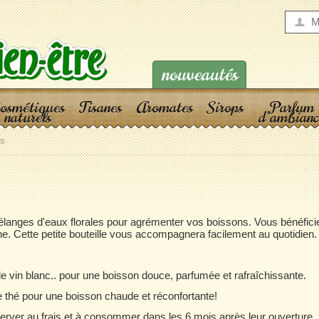
M
nouveautés
osmétiques
Tisanes
Aromates
Sirops
Parfum
naturels
d'ambianc
es
anges d'eaux florales pour agrémenter vos boissons. Vous bénéficiez
ane. Cette petite bouteille vous accompagnera facilement au quotidien.
 de vin blanc.. pour une boisson douce, parfumée et rafraîchissante.
 thé pour une boisson chaude et réconfortante!
erver au frais et à consommer dans les 6 mois après leur ouverture.