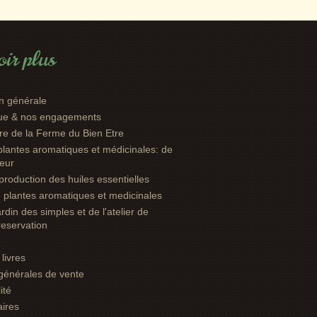
ir plus
n générale
que & nos engagements
oire de la Ferme du Bien Etre
plantes aromatiques et médicinales: de
leur
: production des huiles essentielles
e plantes aromatiques et medicinales
ardin des simples et de l'atelier de
 reservation
e
livres
générales de vente
ité
aires