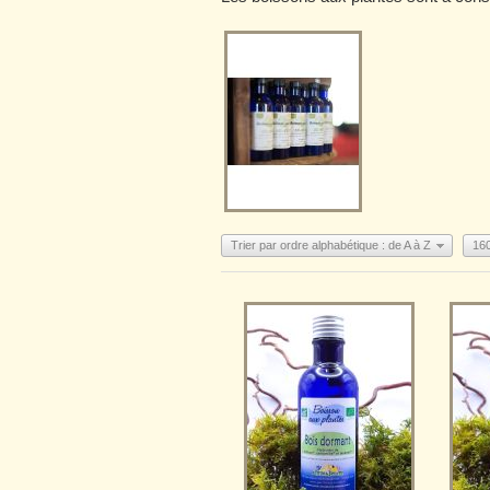
Trier par ordre alphabétique : de A à Z
16