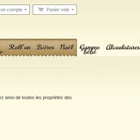
on compte
Panier vide
Roll'on
Bières
Noël
Gamme
Alcoolatures
e
bébé
 ainsi de toutes les propriétés des