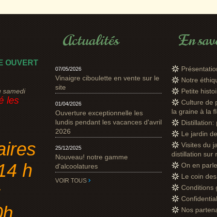
Actualités
En savo
E OUVERT
Présentatio
07/05/2026
Vinaigre ciboulette en vente sur le
Notre éthi
site
u samedi
Petite hist
 les
Culture de 
01/04/2026
la graine à la f
Ouverture exceptionnelle les
lundis pendant les vacances d'avril
Distillation
2026
Le jardin d
aires
Visites du j
25/12/2025
distillation sur
Nouveau! notre gamme
14 h
On en parl
d'alcoolatures
Le coin des 
VOIR TOUS
s
Conditions 
Confidential
0h
Nos parten