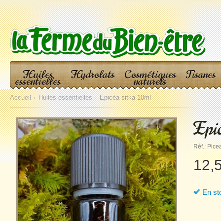
Huiles
Hydrolats
Cosmétiques
Tisanes
essentielles
naturels
Accueil
Huiles essentielles
Epicéa sitka 10ml
Epic
Réf.:
Picea
12,
En st