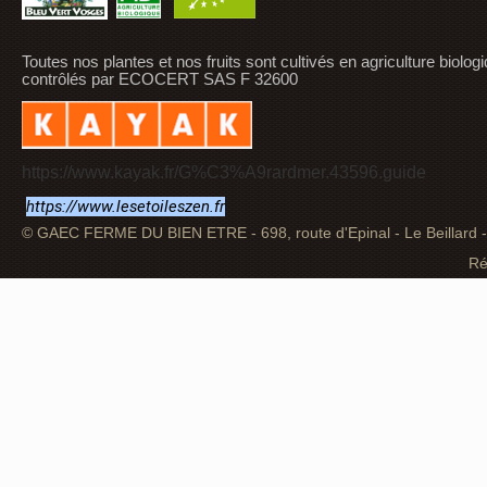
Toutes nos plantes et nos fruits sont cultivés en agriculture biolog
contrôlés par ECOCERT SAS F 32600
https://www.kayak.fr/G%C3%A9rardmer.43596.guide
https://www.lesetoileszen.fr
© GAEC FERME DU BIEN ETRE - 698, route d'Epinal - Le Beillard
Ré