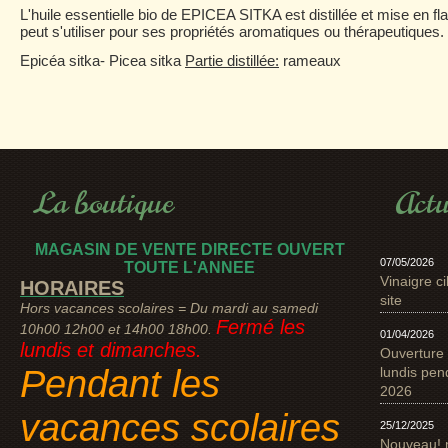
L'huile
essentielle
bio de EPICEA SITKA est distillée et mise en fla
peut s'utiliser pour ses propriétés aromatiques ou thérapeutiques.
Epicéa sitka- Picea sitka
Partie distillée:
rameaux
La boutique
Actu
MAGASIN DE VENTE DIRECTE OUVERT
07/05/2026
TOUTE L'ANNEE
Vinaigre ci
HORAIRES
site
Hors vacances scolaires = Du mardi au samedi
Fermé les
10h00 12h00 et 14h00 18h00.
01/04/2026
lundis et dimanches.
Ouverture 
Pendant les
lundis pen
2026
vacances scolaires
25/12/2025
Nouveau! 