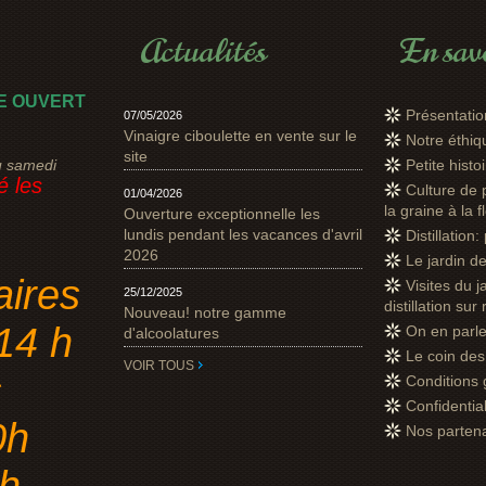
Actualités
En savo
E OUVERT
Présentatio
07/05/2026
Vinaigre ciboulette en vente sur le
Notre éthi
site
u samedi
Petite hist
 les
Culture de 
01/04/2026
la graine à la f
Ouverture exceptionnelle les
lundis pendant les vacances d'avril
Distillation
2026
Le jardin d
aires
Visites du j
25/12/2025
distillation sur
Nouveau! notre gamme
14 h
On en parl
d'alcoolatures
Le coin des 
VOIR TOUS
s
Conditions 
Confidential
0h
Nos parten
8h