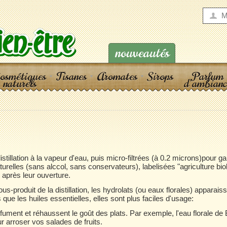
M
nouveautés
osmétiques
Tisanes
Aromates
Sirops
Parfum
naturels
d'ambianc
stillation à la vapeur d'eau, puis micro-filtrées (à 0.2 microns)pour g
urelles (sans alccol, sans conservateurs), labelisées "agriculture bio
après leur ouverture.
roduit de la distillation, les hydrolats (ou eaux florales) apparais
 que les huiles essentielles, elles sont plus faciles d'usage:
ment et réhaussent le goût des plats. Par exemple, l'eau florale de
 arroser vos salades de fruits.