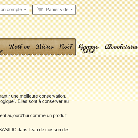
on compte
Panier vide
Roll'on
Bières
Noël
Gamme
Alcoolatures
e
bébé
arantir une meilleure conservation.
logique". Elles sont à conserver au
sent aujourd'hui comme un produit
 BASILIC dans l'eau de cuisson des