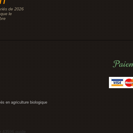
riés de 2026
que le
bre
Paiem
vés en agriculture biologique
r.43596.guide