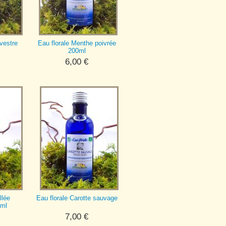
lvestre
Eau florale Menthe poivrée
200ml
6,00
€
llée
Eau florale Carotte sauvage
0ml
7,00
€