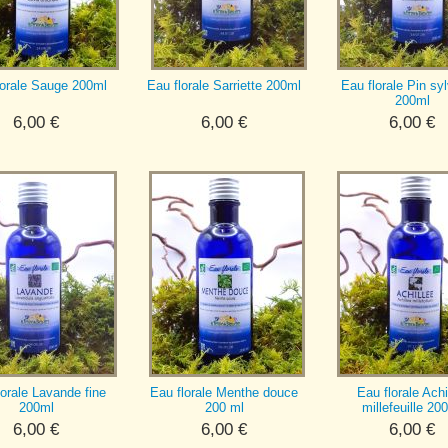
lorale Sauge 200ml
Eau florale Sarriette 200ml
Eau florale Pin sy
200ml
6,00
€
6,00
€
6,00
€
lorale Lavande fine
Eau florale Menthe douce
Eau florale Achi
200ml
200 ml
millefeuille 20
6,00
€
6,00
€
6,00
€