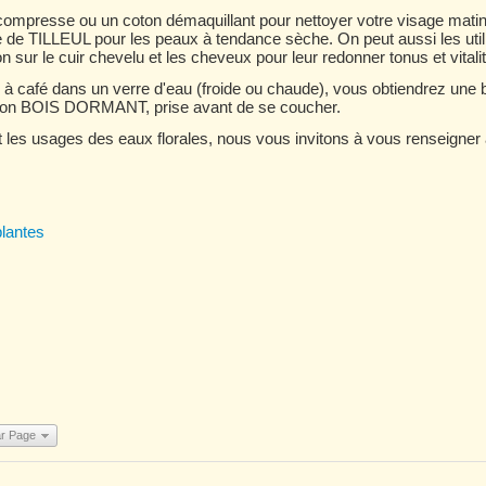
e compresse ou un coton démaquillant pour nettoyer votre visage mati
e TILLEUL pour les peaux à tendance sèche. On peut aussi les utilise
sur le cuir chevelu et les cheveux pour leur redonner tonus et vitalit
es à café dans un verre d'eau (froide ou chaude), vous obtiendrez u
son BOIS DORMANT, prise avant de se coucher.
t les usages des eaux florales, nous vous invitons à vous renseigner 
lantes
ar Page