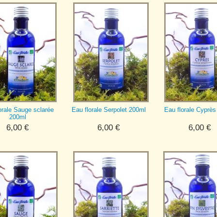
orale Sauge sclarée
Eau florale Serpolet 200ml
Eau florale Cyprè
200ml
6,00
€
6,00
€
6,00
€