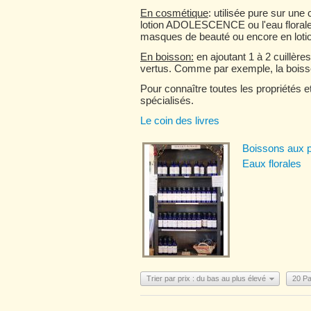
En cosmétique
: utilisée pure sur un
lotion ADOLESCENCE ou l'eau florale d
masques de beauté ou encore en lotion 
En boisson:
en ajoutant 1 à 2 cuillèr
vertus. Comme par exemple, la bois
Pour connaître toutes les propriétés e
spécialisés.
Le coin des livres
Boissons aux p
Eaux florales
Trier par prix : du bas au plus élevé
20 P