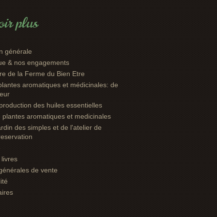
ir plus
n générale
que & nos engagements
oire de la Ferme du Bien Etre
plantes aromatiques et médicinales: de
leur
: production des huiles essentielles
e plantes aromatiques et medicinales
ardin des simples et de l'atelier de
 reservation
e
livres
générales de vente
ité
aires