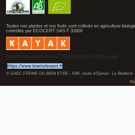
Toutes nos plantes et nos fruits sont cultivés en agriculture biolog
contrôlés par ECOCERT SAS F 32600
https://www.kayak.fr/G%C3%A9rardmer.43596.guide
https://www.lesetoileszen.fr
© GAEC FERME DU BIEN ETRE - 698, route d'Epinal - Le Beillard
Ré