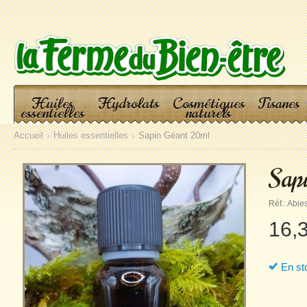
Huiles
Hydrolats
Cosmétiques
Tisanes
essentielles
naturels
Accueil
Huiles essentielles
Sapin Géant 20ml
Sap
Réf.:
Abies
16,
En st