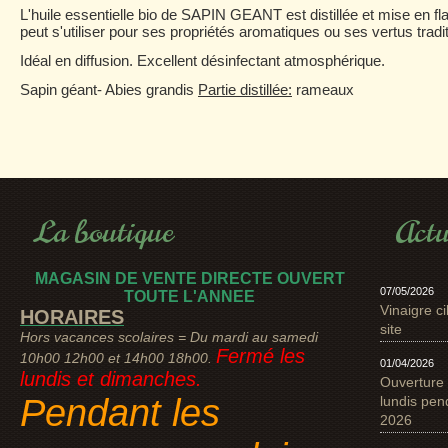
L'huile essentielle bio de SAPIN GEANT est distillée et mise en fl
peut s'utiliser pour ses propriétés aromatiques ou ses vertus tradit
Idéal en diffusion. Excellent désinfectant atmosphérique.
Sapin géant- Abies grandis
Partie distillée:
rameaux
La boutique
Actu
MAGASIN DE VENTE DIRECTE OUVERT
07/05/2026
TOUTE L'ANNEE
Vinaigre ci
HORAIRES
site
Hors vacances scolaires = Du mardi au samedi
Fermé les
10h00 12h00 et 14h00 18h00.
01/04/2026
lundis et dimanches.
Ouverture 
Pendant les
lundis pen
2026