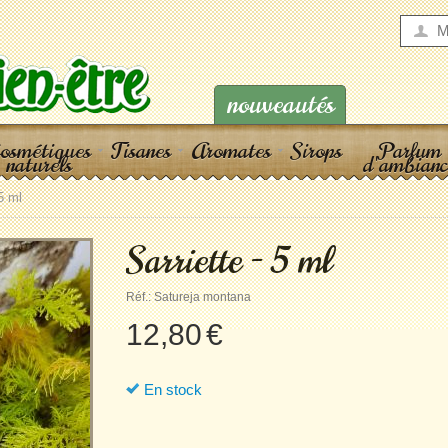
M
nouveautés
osmétiques
Tisanes
Aromates
Sirops
Parfum
naturels
d'ambianc
 5 ml
Sarriette - 5 ml
Réf.:
Satureja montana
12,80
€
En stock