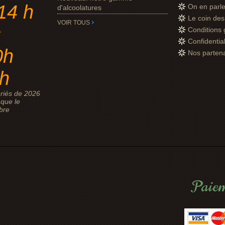
14 h
On en parl
d'alcoolatures
Le coin des 
VOIR TOUS
s
Conditions 
Confidential
0h
Nos parten
8h
riés de 2026
que le
bre
Paiem