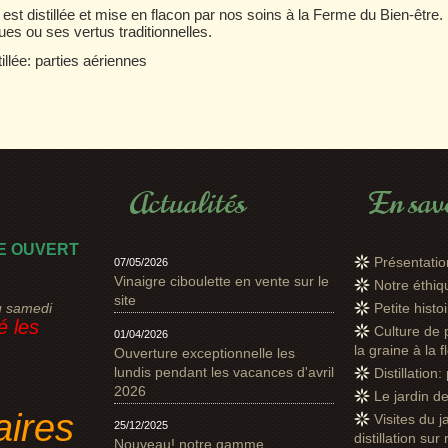
st distillée et mise en flacon par nos soins à la Ferme du Bien-être. 
ues ou ses vertus traditionnelles.
illée: parties aériennes
Actualités
En savo
E OUVERT
Présentatio
07/05/2026
Vinaigre ciboulette en vente sur le
Notre éthi
site
u samedi
Petite hist
 les
Culture de 
01/04/2026
la graine à la f
Ouverture exceptionnelle les
lundis pendant les vacances d'avril
Distillation
2026
Le jardin d
aires
Visites du j
25/12/2025
distillation sur
Nouveau! notre gamme