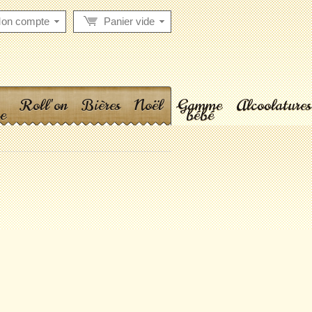
on compte
Panier vide
Roll'on
Bières
Noël
Gamme
Alcoolatures
e
bébé