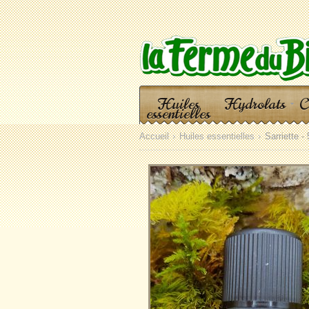
Huiles
Hydrolats
C
essentielles
Accueil
Huiles essentielles
Sarriette -