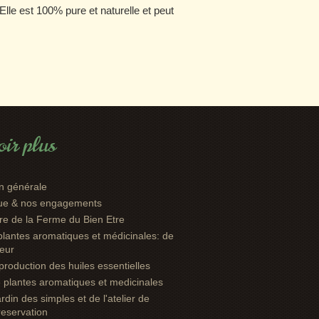
Elle est 100% pure et naturelle et peut
ir plus
n générale
que & nos engagements
oire de la Ferme du Bien Etre
plantes aromatiques et médicinales: de
leur
: production des huiles essentielles
e plantes aromatiques et medicinales
ardin des simples et de l'atelier de
 reservation