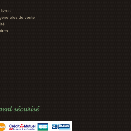
e
livres
générales de vente
ité
aires
ent sécurisé