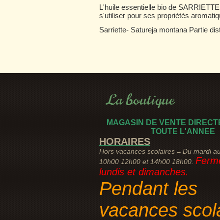
L'huile essentielle bio de SARRIETTE e
s'utiliser pour ses propriétés aromatiq
Sarriette- Satureja montana Partie dist
La boutique
MAGASIN DE VENTE DIRECT
TOUTE L'ANNEE
HORAIRES
Hors vacances scolaires = Du mardi a
Fermé
10h00 12h00 et 14h00 18h00.
lundis et dimanches.
Pendant les
vacances scol