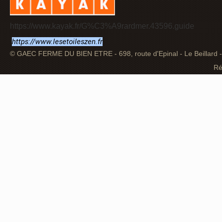
https://www.kayak.fr/G%C3%A9rardmer.43596.guide
https://www.lesetoileszen.fr
© GAEC FERME DU BIEN ETRE - 698, route d'Epinal - Le Beillard
Ré