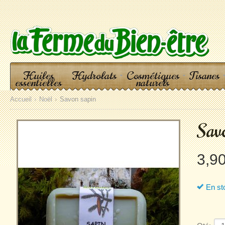
Huiles
Hydrolats
Cosmétiques
Tisanes
essentielles
naturels
Accueil
Noël
Savon sapin
Sav
3,9
En st