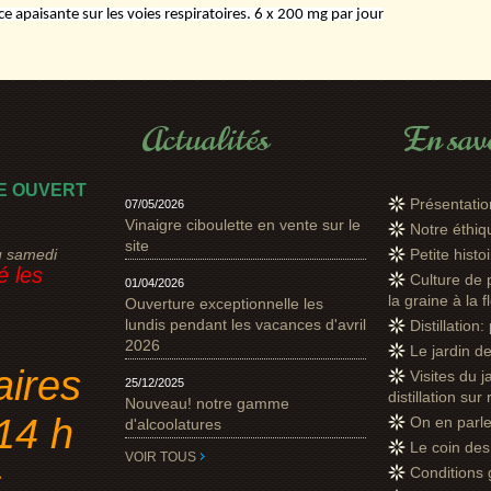
e apaisante sur les voies respiratoires. 6 x 200 mg par jour
Actualités
En savo
E OUVERT
Présentatio
07/05/2026
Vinaigre ciboulette en vente sur le
Notre éthi
site
u samedi
Petite hist
 les
Culture de 
01/04/2026
la graine à la f
Ouverture exceptionnelle les
lundis pendant les vacances d'avril
Distillation
2026
Le jardin d
aires
Visites du j
25/12/2025
distillation sur
Nouveau! notre gamme
14 h
On en parl
d'alcoolatures
Le coin des 
VOIR TOUS
s
Conditions 