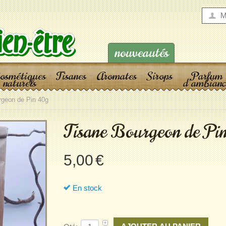
M
nouveautés
osmétiques
Tisanes
Aromates
Sirops
Parfum
naturels
d'ambianc
rgeon de Pin 40g
Tisane Bourgeon de Pi
5,00
€
En stock