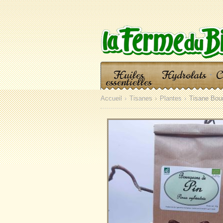
Huiles
Hydrolats
C
essentielles
Accueil
Tisanes
Plantes
Tisane Bou