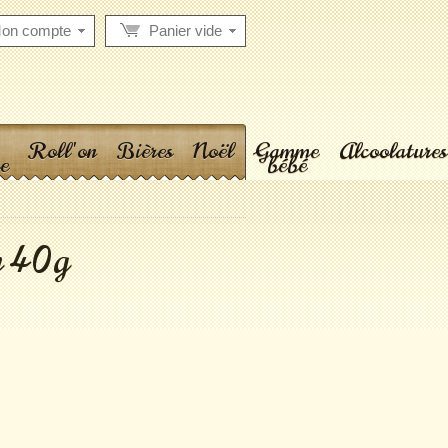
on compte
Panier vide
Roll'on
Bières
Noël
Gamme
Alcoolatures
e
bébé
n 40g