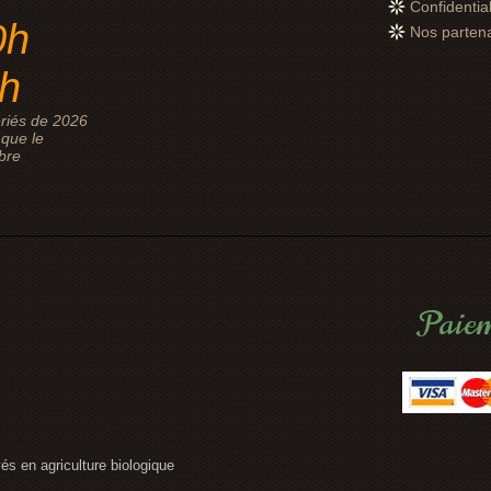
Confidential
0h
Nos parten
8h
riés de 2026
que le
bre
Paiem
vés en agriculture biologique