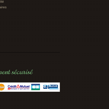
ité
aires
ent sécurisé