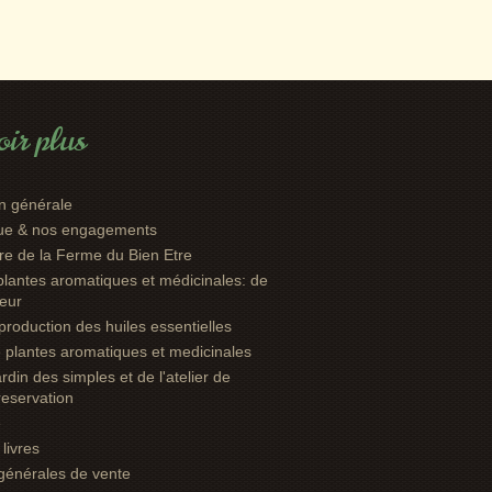
ir plus
n générale
que & nos engagements
oire de la Ferme du Bien Etre
plantes aromatiques et médicinales: de
leur
: production des huiles essentielles
e plantes aromatiques et medicinales
ardin des simples et de l'atelier de
 reservation
e
livres
générales de vente