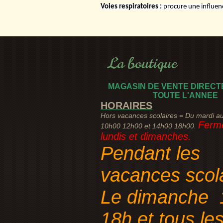
Voies respiratoires :
procure une influenc
La boutique
MAGASIN DE VENTE DIRECT
TOUTE L'ANNEE
HORAIRES
Hors vacances scolaires = Du mardi a
Fermé
10h00 12h00 et 14h00 18h00.
lundis et dimanches.
Pendant les
vacances scol
Le dimanche 
18h et tous le