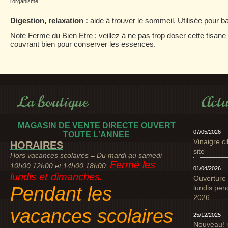
l’organisme.
Digestion, relaxation :
aide à trouver le sommeil. Utilisée pour baiss
Note Ferme du Bien Etre : veillez à ne pas trop doser cette tisane 
couvrant bien pour conserver les essences.
La boutique
Actu
MAGASIN DE VENTE DIRECTE OUVERT
07/05/2026
TOUTE L'ANNEE
Vinaigre ci
HORAIRES
site
Hors vacances scolaires = Du mardi au samedi
Fermé les
10h00 12h00 et 14h00 18h00.
01/04/2026
lundis et dimanches.
Ouverture 
Pendant les
lundis pen
2026
vacances scolaires
25/12/2025
Nouveau! 