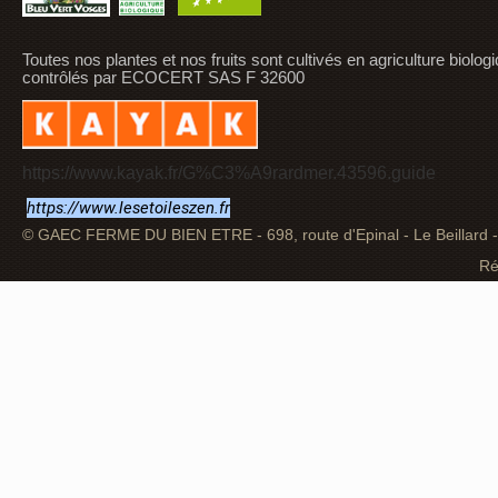
Toutes nos plantes et nos fruits sont cultivés en agriculture biolog
contrôlés par ECOCERT SAS F 32600
https://www.kayak.fr/G%C3%A9rardmer.43596.guide
https://www.lesetoileszen.fr
© GAEC FERME DU BIEN ETRE - 698, route d'Epinal - Le Beillard
Ré