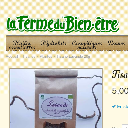
Huiles
Hydrolats
Cosmétiques
Tisanes
essentielles
naturels
Accueil
Tisanes
Plantes
Tisane Lavande 20g
Tis
5,0
En st